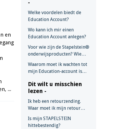
-
Welke voordelen biedt de
Education Account?
Wo kann ich mir einen
en en
Education Account anlegen?
oegang
Voor wie zijn de Stapelstein®
onderwijsproducten? Wie
en
kan een onderwijsaccount
Waarom moet ik wachten tot
aanmaken?
mijn Education-account is
geactiveerd?
n
Dit wilt u misschien
, ...
lezen -
Ik heb een retourzending.
Waar moet ik mijn retour
naartoe sturen?
Is mijn STAPELSTEIN
hittebestendig?