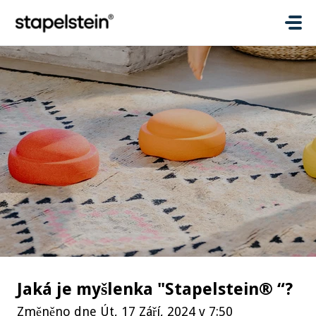
Přeskočit na hlavní obsah
Jaká je myšlenka "Stapelstein® “?
Změněno dne Út, 17 Září, 2024 v 7:50